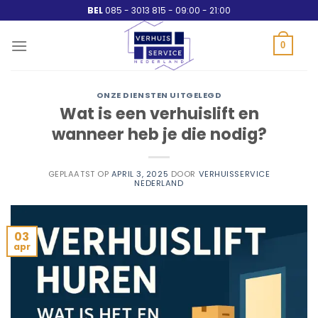
Ga
BEL
085 - 3013 815 - 09:00 - 21:00
naar
inhoud
0
ONZE DIENSTEN UITGELEGD
Wat is een verhuislift en
wanneer heb je die nodig?
GEPLAATST OP
APRIL 3, 2025
DOOR
VERHUISSERVICE
NEDERLAND
03
apr