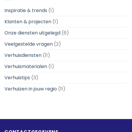
Snel,
Betrouwbaar
Inspiratie & trends
(1)
en
Betaalbaar
Klanten & projecten
(1)
Onze diensten uitgelegd
(6)
Veelgestelde vragen
(2)
Verhuisdiensten
(11)
Verhuismaterialen
(1)
Verhuistips
(3)
Verhuizen in jouw regio
(11)
CONTACTGEGEVENS