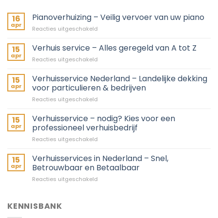
Pianoverhuizing – Veilig vervoer van uw piano
16
apr
voor
Reacties uitgeschakeld
Pianoverhuizing
–
Verhuis service – Alles geregeld van A tot Z
15
Veilig
apr
voor
Reacties uitgeschakeld
vervoer
Verhuis
van
service
Verhuisservice Nederland – Landelijke dekking
uw
15
–
apr
voor particulieren & bedrijven
piano
Alles
voor
Reacties uitgeschakeld
geregeld
Verhuisservice
van
Nederland
Verhuisservice – nodig? Kies voor een
A
15
–
tot
apr
professioneel verhuisbedrijf
Landelijke
Z
voor
Reacties uitgeschakeld
dekking
Verhuisservice
voor
–
Verhuisservices in Nederland – Snel,
particulieren
15
nodig?
&
apr
Betrouwbaar en Betaalbaar
Kies
bedrijven
voor
Reacties uitgeschakeld
voor
Verhuisservices
een
in
professioneel
Nederland
KENNISBANK
verhuisbedrijf
–