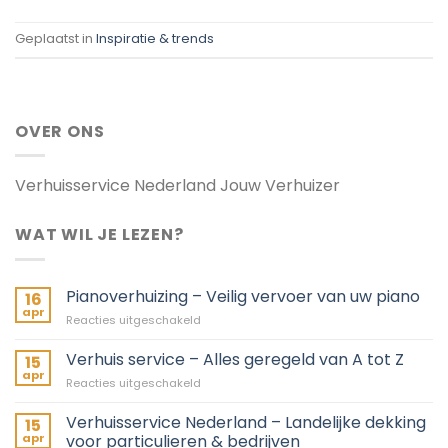
Geplaatst in
Inspiratie & trends
OVER ONS
Verhuisservice Nederland Jouw Verhuizer
WAT WIL JE LEZEN?
Pianoverhuizing – Veilig vervoer van uw piano
16
apr
voor
Reacties uitgeschakeld
Pianoverhuizing
–
Verhuis service – Alles geregeld van A tot Z
15
Veilig
apr
voor
Reacties uitgeschakeld
vervoer
Verhuis
van
service
Verhuisservice Nederland – Landelijke dekking
uw
15
–
apr
voor particulieren & bedrijven
piano