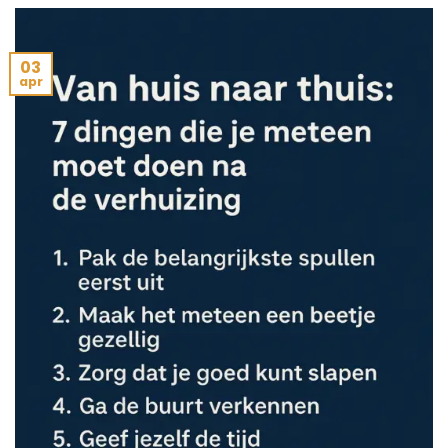
03
apr