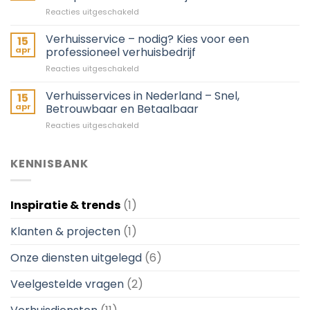
Alles
voor
Reacties uitgeschakeld
geregeld
Verhuisservice
van
Nederland
Verhuisservice – nodig? Kies voor een
A
15
–
tot
apr
professioneel verhuisbedrijf
Landelijke
Z
voor
Reacties uitgeschakeld
dekking
Verhuisservice
voor
–
Verhuisservices in Nederland – Snel,
particulieren
15
nodig?
&
apr
Betrouwbaar en Betaalbaar
Kies
bedrijven
voor
Reacties uitgeschakeld
voor
Verhuisservices
een
in
professioneel
Nederland
KENNISBANK
verhuisbedrijf
–
Snel,
Betrouwbaar
Inspiratie & trends
(1)
en
Betaalbaar
Klanten & projecten
(1)
Onze diensten uitgelegd
(6)
Veelgestelde vragen
(2)