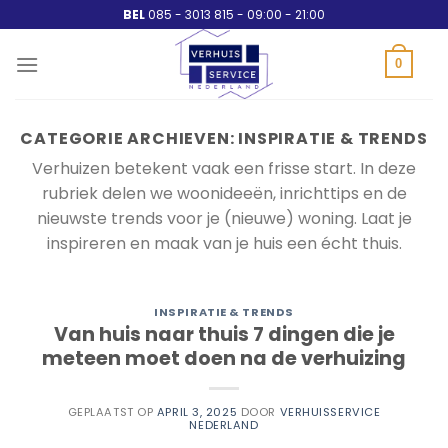
Ga
BEL
085 - 3013 815 - 09:00 - 21:00
naar
inhoud
0
CATEGORIE ARCHIEVEN:
INSPIRATIE & TRENDS
Verhuizen betekent vaak een frisse start. In deze
rubriek delen we woonideeën, inrichttips en de
nieuwste trends voor je (nieuwe) woning. Laat je
inspireren en maak van je huis een écht thuis.
INSPIRATIE & TRENDS
Van huis naar thuis 7 dingen die je
meteen moet doen na de verhuizing
GEPLAATST OP
APRIL 3, 2025
DOOR
VERHUISSERVICE
NEDERLAND