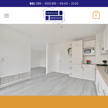
Ga
BEL
085 - 3013 815 - 09:00 - 21:00
naar
inhoud
0