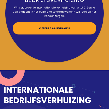
BEDRIJFSVERHUIZING
Wij verzorgen je internationale verhuizing van A tot Z. Ben je
van plan om in het buiteland te gaan wonen? Wij regelen het
zonder zorgen.
OFFERTE AANVRAGEN
INTERNATIONALE
BEDRIJFSVERHUIZING