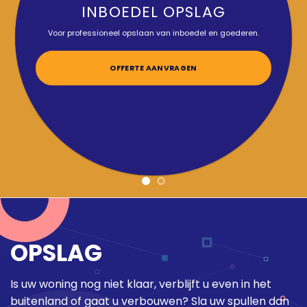
INBOEDEL OPSLAG
Voor professioneel opslaan van inboedel en goederen.
OFFERTE AANVRAGEN
OPSLAG
Is uw woning nog niet klaar, verblijft u even in het
buitenland of gaat u verbouwen? Sla uw spullen dan