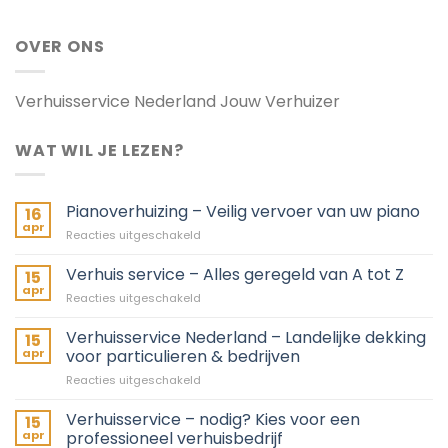
OVER ONS
Verhuisservice Nederland Jouw Verhuizer
WAT WIL JE LEZEN?
Pianoverhuizing – Veilig vervoer van uw piano
16
apr
voor
Reacties uitgeschakeld
Pianoverhuizing
–
Verhuis service – Alles geregeld van A tot Z
15
Veilig
apr
voor
Reacties uitgeschakeld
vervoer
Verhuis
van
service
Verhuisservice Nederland – Landelijke dekking
uw
15
–
apr
voor particulieren & bedrijven
piano
Alles
voor
Reacties uitgeschakeld
geregeld
Verhuisservice
van
Nederland
Verhuisservice – nodig? Kies voor een
A
15
–
tot
apr
professioneel verhuisbedrijf
Landelijke