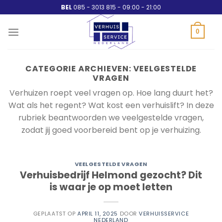
Ga
BEL
085 - 3013 815 - 09:00 - 21:00
naar
inhoud
0
CATEGORIE ARCHIEVEN:
VEELGESTELDE
VRAGEN
Verhuizen roept veel vragen op. Hoe lang duurt het?
Wat als het regent? Wat kost een verhuislift? In deze
rubriek beantwoorden we veelgestelde vragen,
zodat jij goed voorbereid bent op je verhuizing.
VEELGESTELDE VRAGEN
Verhuisbedrijf Helmond gezocht? Dit
is waar je op moet letten
GEPLAATST OP
APRIL 11, 2025
DOOR
VERHUISSERVICE
NEDERLAND