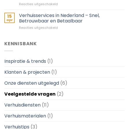
Z
voor
Reacties uitgeschakeld
dekking
Verhuisservice
voor
–
Verhuisservices in Nederland – Snel,
particulieren
15
nodig?
&
apr
Betrouwbaar en Betaalbaar
Kies
bedrijven
voor
Reacties uitgeschakeld
voor
Verhuisservices
een
in
professioneel
Nederland
KENNISBANK
verhuisbedrijf
–
Snel,
Betrouwbaar
Inspiratie & trends
(1)
en
Betaalbaar
Klanten & projecten
(1)
Onze diensten uitgelegd
(6)
Veelgestelde vragen
(2)
Verhuisdiensten
(11)
Verhuismaterialen
(1)
Verhuistips
(3)